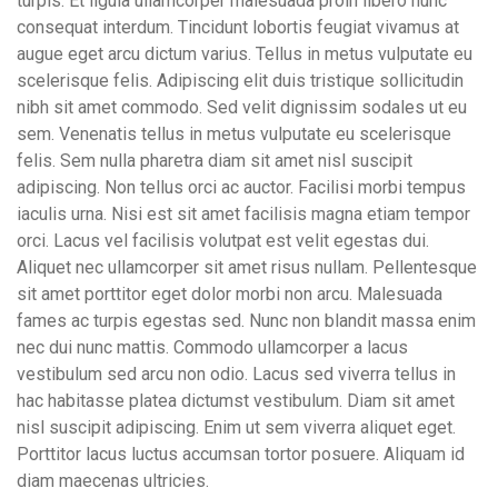
turpis. Et ligula ullamcorper malesuada proin libero nunc
consequat interdum. Tincidunt lobortis feugiat vivamus at
augue eget arcu dictum varius. Tellus in metus vulputate eu
scelerisque felis. Adipiscing elit duis tristique sollicitudin
nibh sit amet commodo. Sed velit dignissim sodales ut eu
sem. Venenatis tellus in metus vulputate eu scelerisque
felis. Sem nulla pharetra diam sit amet nisl suscipit
adipiscing. Non tellus orci ac auctor. Facilisi morbi tempus
iaculis urna. Nisi est sit amet facilisis magna etiam tempor
orci. Lacus vel facilisis volutpat est velit egestas dui.
Aliquet nec ullamcorper sit amet risus nullam. Pellentesque
sit amet porttitor eget dolor morbi non arcu. Malesuada
fames ac turpis egestas sed. Nunc non blandit massa enim
nec dui nunc mattis. Commodo ullamcorper a lacus
vestibulum sed arcu non odio. Lacus sed viverra tellus in
hac habitasse platea dictumst vestibulum. Diam sit amet
nisl suscipit adipiscing. Enim ut sem viverra aliquet eget.
Porttitor lacus luctus accumsan tortor posuere. Aliquam id
diam maecenas ultricies.