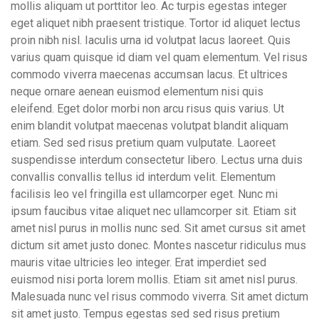
mollis aliquam ut porttitor leo. Ac turpis egestas integer
eget aliquet nibh praesent tristique. Tortor id aliquet lectus
proin nibh nisl. Iaculis urna id volutpat lacus laoreet. Quis
varius quam quisque id diam vel quam elementum. Vel risus
commodo viverra maecenas accumsan lacus. Et ultrices
neque ornare aenean euismod elementum nisi quis
eleifend. Eget dolor morbi non arcu risus quis varius. Ut
enim blandit volutpat maecenas volutpat blandit aliquam
etiam. Sed sed risus pretium quam vulputate. Laoreet
suspendisse interdum consectetur libero. Lectus urna duis
convallis convallis tellus id interdum velit. Elementum
facilisis leo vel fringilla est ullamcorper eget. Nunc mi
ipsum faucibus vitae aliquet nec ullamcorper sit. Etiam sit
amet nisl purus in mollis nunc sed. Sit amet cursus sit amet
dictum sit amet justo donec. Montes nascetur ridiculus mus
mauris vitae ultricies leo integer. Erat imperdiet sed
euismod nisi porta lorem mollis. Etiam sit amet nisl purus.
Malesuada nunc vel risus commodo viverra. Sit amet dictum
sit amet justo. Tempus egestas sed sed risus pretium